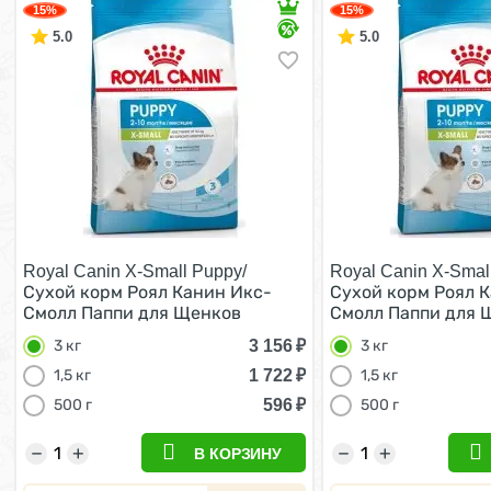
15%
15%
5.0
5.0
Royal Canin X-Small Puppy/
Royal Canin X-Smal
Сухой корм Роял Канин Икс-
Сухой корм Роял 
Смолл Паппи для Щенков
Смолл Паппи для 
мелких пород 3 кг
мелких пород 3 кг
3 156
₽
3 кг
3 кг
1 722
₽
1,5 кг
1,5 кг
596
₽
500 г
500 г
−
+
−
+
В КОРЗИНУ