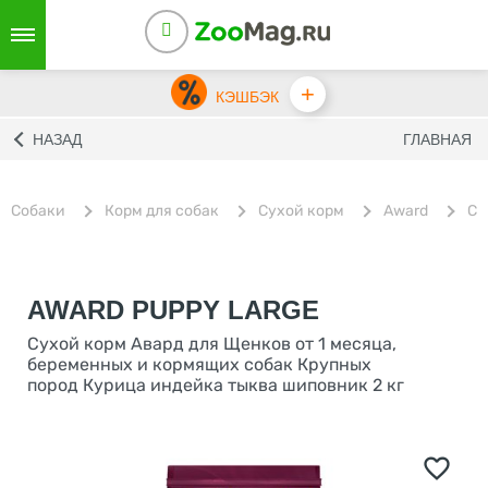
+
КЭШБЭК
НАЗАД
ГЛАВНАЯ
Собаки
Корм для собак
Сухой корм
Award
Су
AWARD PUPPY LARGE
Сухой корм Авард для Щенков от 1 месяца,
беременных и кормящих собак Крупных
пород Курица индейка тыква шиповник 2 кг