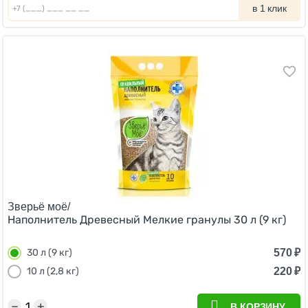
в 1 клик
Зверьё моё/
Наполнитель Древесный Мелкие гранулы 30 л (9 кг)
570
₽
30 л (9 кг)
220
₽
10 л (2,8 кг)
−
+
В КОРЗИНУ