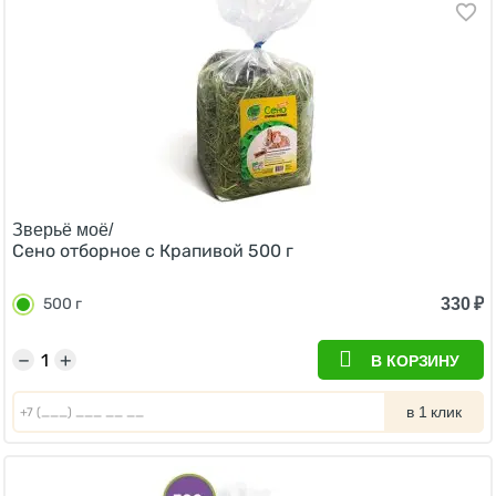
Зверьё моё/
Сено отборное с Крапивой 500 г
330
₽
500 г
−
+
В КОРЗИНУ
в 1 клик