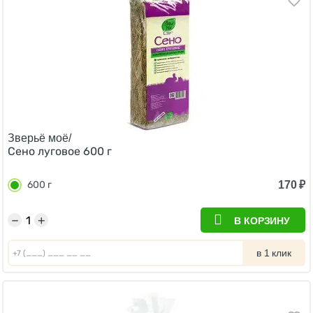
Зверьё моё/
Сено луговое 600 г
170
₽
600 г
−
+
В КОРЗИНУ
в 1 клик