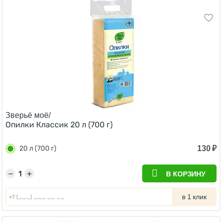
Зверьё моё/
Опилки Классик 20 л (700 г)
130
₽
20 л (700 г)
−
+
В КОРЗИНУ
в 1 клик