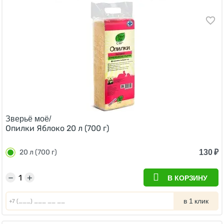
Зверьё моё/
Опилки Яблоко 20 л (700 г)
130
₽
20 л (700 г)
−
+
В КОРЗИНУ
в 1 клик