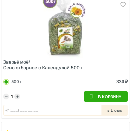
Зверьё моё/
Сено отборное с Календулой 500 г
330
₽
500 г
−
+
В КОРЗИНУ
в 1 клик