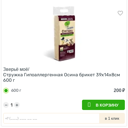
Зверьё моё/
Стружка Гипоаллергенная Осина брикет 39х14х8см
600 г
200
₽
600 г
−
+
В КОРЗИНУ
в 1 клик