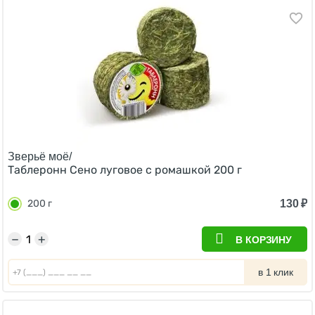
Зверьё моё/
Таблеронн Сено луговое с ромашкой 200 г
130
₽
200 г
−
+
В КОРЗИНУ
в 1 клик