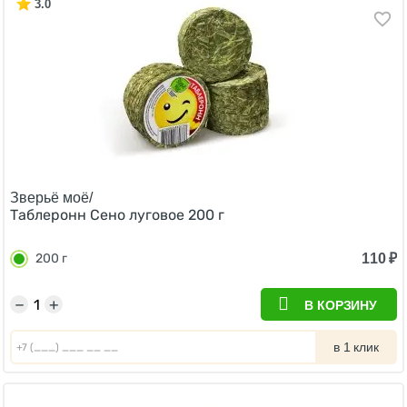
3.0
Зверьё моё/
Таблеронн Сено луговое 200 г
110
₽
200 г
−
+
В КОРЗИНУ
в 1 клик