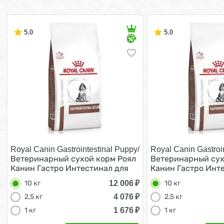
5.0
5.0
Royal Canin Gastrointestinal Puppy/
Royal Canin Gastroi
Ветеринарный сухой корм Роял
Ветеринарный сух
Канин Гастро Интестинал для
Канин Гастро Инт
Щенков при нарушении
Щенков при нару
12 006
₽
10 кг
10 кг
Пищеварения 10 кг
Пищеварения 10 к
4 076
₽
2,5 кг
2,5 кг
1 676
₽
1 кг
1 кг