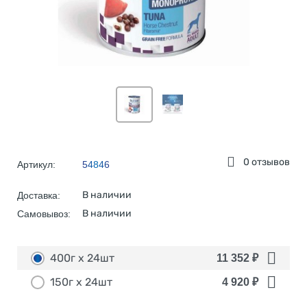
0 отзывов
Артикул:
54846
В наличии
Доставка:
В наличии
Самовывоз:
400г х 24шт
11 352
₽
150г х 24шт
4 920
₽