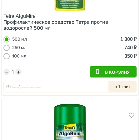
Tetra AlguMin/
Профилактическое средство Тетра против
водорослей 500 мл
1 300
₽
500 мл
740
₽
250 мл
350
₽
100 мл
−
+
В КОРЗИНУ
в 1 клик