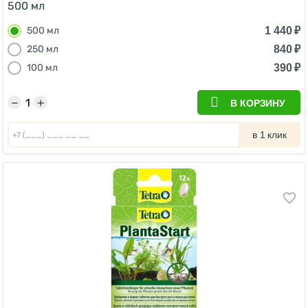
500 мл
1 440
₽
500 мл
840
₽
250 мл
390
₽
100 мл
−
+
В КОРЗИНУ
в 1 клик