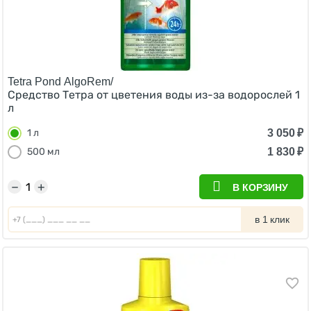
Tetra Pond AlgoRem/
Средство Тетра от цветения воды из-за водорослей 1
л
3 050
₽
1 л
1 830
₽
500 мл
−
+
В КОРЗИНУ
в 1 клик