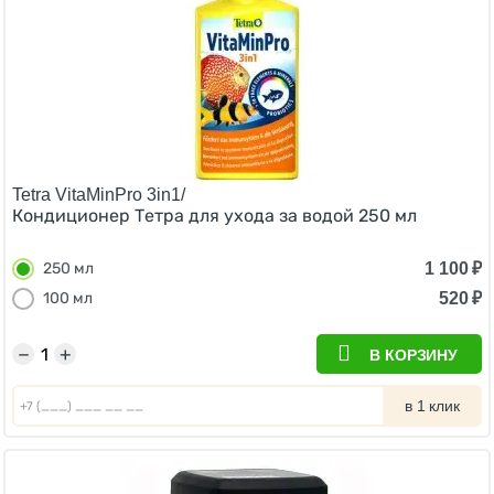
Tetra VitaMinPro 3in1/
Кондиционер Тетра для ухода за водой 250 мл
1 100
₽
250 мл
520
₽
100 мл
−
+
В КОРЗИНУ
в 1 клик