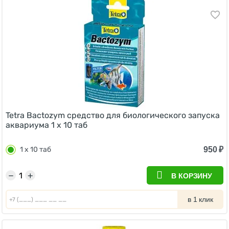
Tetra Bactozym средство для биологического запуска
аквариума 1 х 10 таб
950
₽
1 х 10 таб
−
+
В КОРЗИНУ
в 1 клик