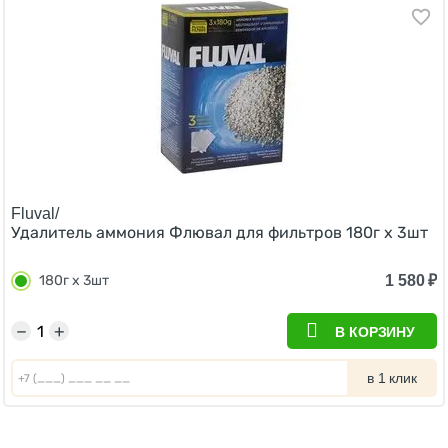
Fluval/
Удалитель аммония Флювал для фильтров 180г х 3шт
1 580
₽
180г х 3шт
−
+
В КОРЗИНУ
в 1 клик