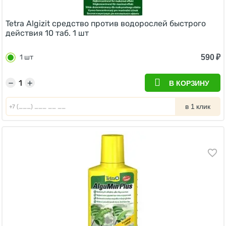
Tetra Algizit средство против водорослей быстрого
действия 10 таб. 1 шт
590
₽
1 шт
−
+
В КОРЗИНУ
в 1 клик