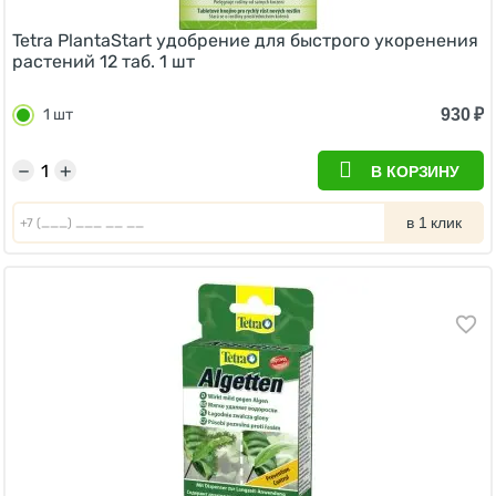
Tetra PlantaStart удобрение для быстрого укоренения
растений 12 таб. 1 шт
930
₽
1 шт
−
+
В КОРЗИНУ
в 1 клик