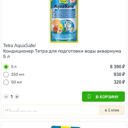
Tetra AquaSafe/
Кондиционер Тетра для подготовки воды аквариума
5 л
8 390
₽
5 л
930
₽
250 мл
320
₽
50 мл
−
+
В КОРЗИНУ
в 1 клик