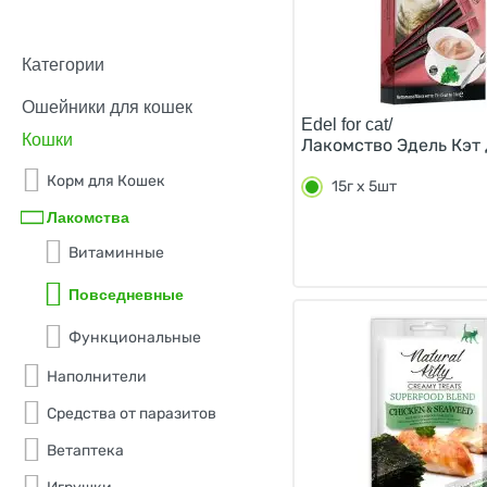
овощи
печень
Категории
рыба
Ошейники для кошек
Edel for cat/
сыр
Кошки
Лакомство Эдель Кэт 
треска
Корм для Кошек
15г х 5шт
тунец
Лакомства
тыква
Витаминные
устрица
Повседневные
форель
Функциональные
цыпленок
Наполнители
черника
Средства от паразитов
шпинат
Ветаптека
яблоко