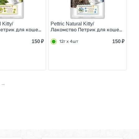
 Kitty/
Pettric Natural Kitty/
(цена за упаковку) 12г х 4шт
шек Курица и тыква (цена за упаковку) 12г х 4шт
етрик для кошек Крем-суп для кошек Тунец и спаржа (цен
Лакомство Петрик для кошек Крем-су
150
₽
150
₽
12г х 4шт