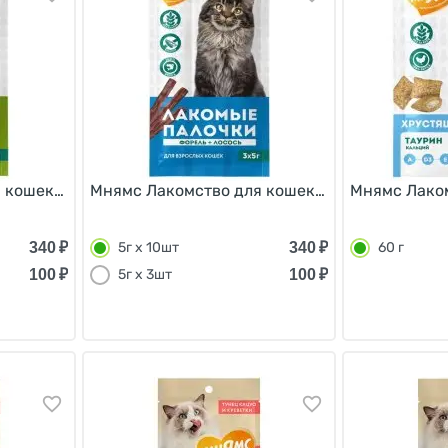
кошек Лакомые палочки 13,5 см Утка и Кролик NEW 5г х
Мнямс Лакомство для кошек Лакомые палочки
Мнямс Лаком
340
₽
340
₽
5г х 10шт
60 г
100
₽
100
₽
5г х 3шт