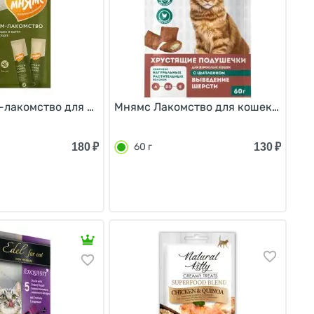
 4шт
ацуо и Креветками 15г х 4шт
лакомство для кошек с Уткой и Тунцом Кацуо 15г х 4шт
Мнямс Лакомство для кошек Хрустя
180
₽
130
₽
60 г