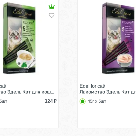
cat/
Edel for cat/
ком и клюквой (цена за упаковку, Россия) 15г х 5шт
во Эдель Кэт для кошек Крем-суп с Ливерной колбасой и 
Лакомство Эдель Кэт дл
324
₽
 5шт
15г х 5шт