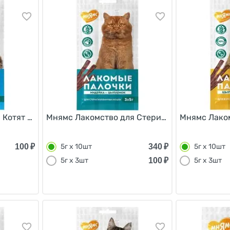
Котят Лакомые палочки 13,5 см Индейка 5г х 3шт
Мнямс Лакомство для Стерилизованных кошек
Мнямс Лаком
100
₽
340
₽
5г х 10шт
5г х 10шт
100
₽
5г х 3шт
5г х 3шт