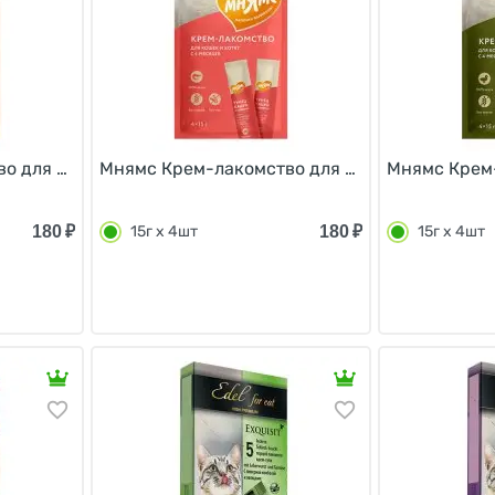
о для кошек с Тунцом Кацуо и Морским гребешком 15г х
Мнямс Крем-лакомство для кошек с Тунцом К
Мнямс Крем-
180
₽
180
₽
15г х 4шт
15г х 4шт