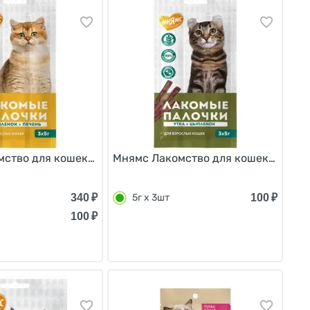
 Лакомые палочки 13,5 см Индейка и Цыпленок 5г х 10
ство для кошек Лакомые палочки 13,5 см Цыпленок и Пе
Мнямс Лакомство для кошек Лакомые
340
₽
100
₽
5г х 3шт
100
₽