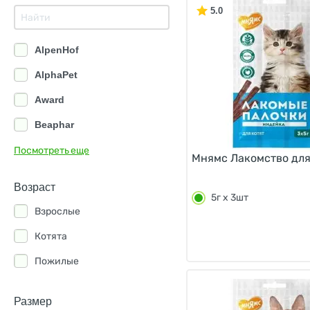
5.0
AlpenHof
AlphaPet
Award
Beaphar
Edel Cat
Посмотреть еще
Мнямс Лакомство для 
Inaba
Возраст
5г х 3шт
Molina
Взрослые
Organix
Котята
Pettric
Пожилые
Ranova
Smart Cat
Размер