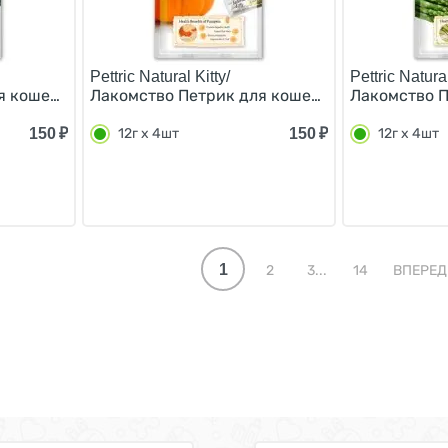
Pettric Natural Kitty/
Pettric Natural
 кошек Крем-суп для кошек Курица и морские водоросли 
Лакомство Петрик для кошек Крем-суп для ко
Лакомство П
150
₽
150
₽
12г х 4шт
12г х 4шт
1
2
3...
14
ВПЕРЕД