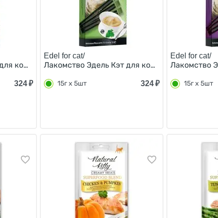
Edel for cat/
Edel for cat/
для кошек Крем-суп с Ягненком и клюквой (цена за упако
Лакомство Эдель Кэт для кошек Крем-суп с Л
Лакомство Э
324
₽
324
₽
15г х 5шт
15г х 5шт