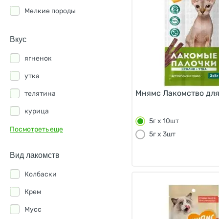
Titbit
Мелкие породы
Wanpy
Вкус
Wellement
ягненок
Альпийские Луга
утка
Деревенские лакомства
Мнямс Лакомство для 
телятина
Киоко
курица
Мнямс
5г х 10шт
кролик
Посмотреть еще
Родные корма
5г х 3шт
лосось
Территория
Вид лакомств
ассорти
Ферма кота Фёдора
Колбаски
баранина
Холистик Премьер
Крем
говядина
Мусс
гребешок