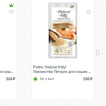
Pettric Natural Kitty/
овощами (цена за упаковку, Россия) 15г х 5шт
я кошек Сливочный йогурт с Индейкой (цена за упаковку,
Лакомство Петрик для кошек Крем-суп 
324
₽
150
₽
12г х 4шт