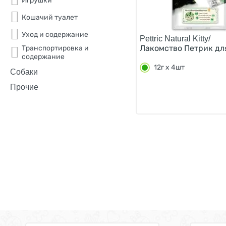
Игрушки
Кошачий туалет
Уход и содержание
Pettric Natural Kitty/
Лакомство Петрик для
Транспортировка и
содержание
12г х 4шт
Собаки
Прочие