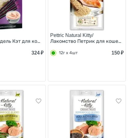
Pettric Natural Kitty/
вку, Россия) 15г х 5шт
иверной колбасой и овощами (цена за упаковку, Россия) 
дель Кэт для кошек Сливочный йогурт с Индейкой (цена з
Лакомство Петрик для кошек Крем-су
324
₽
150
₽
12г х 4шт