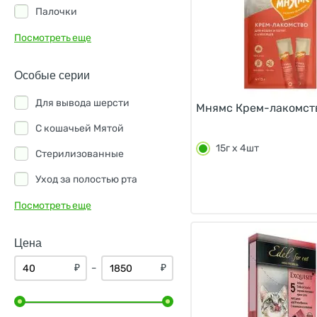
Палочки
индейка
Подушечки
Посмотреть еще
йогурт
Прочие лакомства
кальмар
Особые серии
Пюре
клюква
Для вывода шерсти
Мнямс Крем-лакомств
Сердечки
краб
С кошачьей Мятой
Соломка
15г х 4шт
креветка
Стерилизованные
Суфле
креветки
Уход за полостью рта
ливер
Посмотреть еще
лобстер
Цена
мясо
₽
₽
–
мята
овес