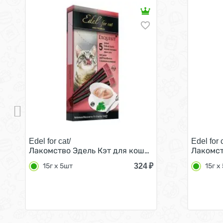
Edel for cat/
Edel for 
Лакомство Эдель Кэт для кошек Крем-суп с Ягнен
Лакомст
324
₽
15г х 5шт
15г х