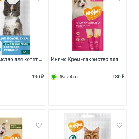
 10шт
 13,5 см Лосось и Форель NEW 5г х 10шт
ство для котят Хрустящие подушечки Здоровое развити
Мнямс Крем-лакомство для кошек с 
130
₽
180
₽
15г х 4шт