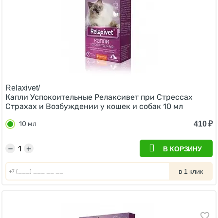
Relaxivet/
Капли Успокоительные Релаксивет при Стрессах
Страхах и Возбуждении у кошек и собак 10 мл
410
₽
10 мл
−
+
В КОРЗИНУ
в 1 клик