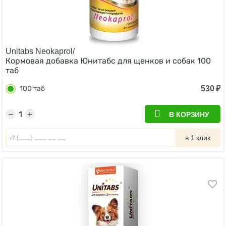
Unitabs Neokaprol/
Кормовая добавка Юнитабс для щенков и собак 100
таб
530
₽
100 таб
−
+
В КОРЗИНУ
в 1 клик