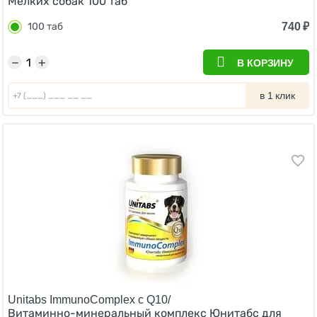
Мелких собак 100 таб
740
₽
100 таб
−
+
В КОРЗИНУ
в 1 клик
Unitabs ImmunoComplex с Q10/
Витаминно-минеральный комплекс Юнитабс для