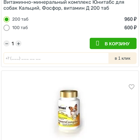
Витаминно-минеральный комплекс Юнитабс для
собак Кальций, Фосфор, витамин Д 200 таб
960
₽
200 таб
600
₽
100 таб
−
+
В КОРЗИНУ
в 1 клик