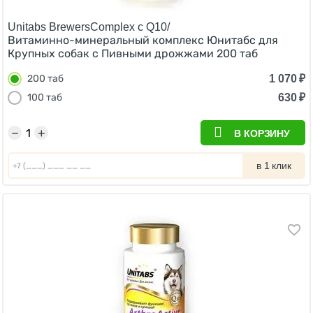
Unitabs BrewersComplex с Q10/
Витаминно-минеральный комплекс Юнитабс для
Крупных собак с Пивными дрожжами 200 таб
1 070
₽
200 таб
630
₽
100 таб
−
+
В КОРЗИНУ
в 1 клик