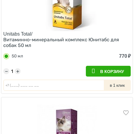
Unitabs Total/
Витаминно-минеральный комплекс Юнитабс для
cобак 50 мл
770
₽
50 мл
−
+
В КОРЗИНУ
в 1 клик