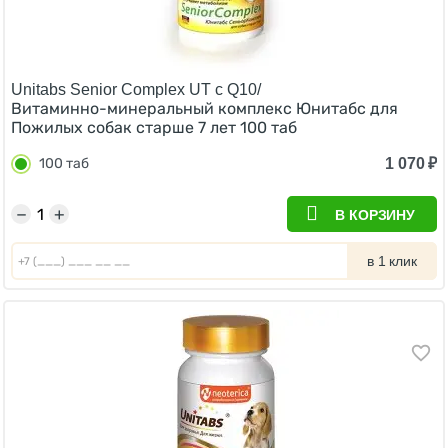
Unitabs Senior Complex UT c Q10/
Витаминно-минеральный комплекс Юнитабс для
Пожилых собак старше 7 лет 100 таб
1 070
₽
100 таб
−
+
В КОРЗИНУ
в 1 клик