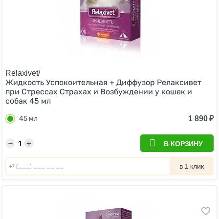
Relaxivet/
Жидкость Успокоительная + Диффузор Релаксивет
при Стрессах Страхах и Возбуждении у кошек и
собак 45 мл
1 890
₽
45 мл
−
+
В КОРЗИНУ
в 1 клик