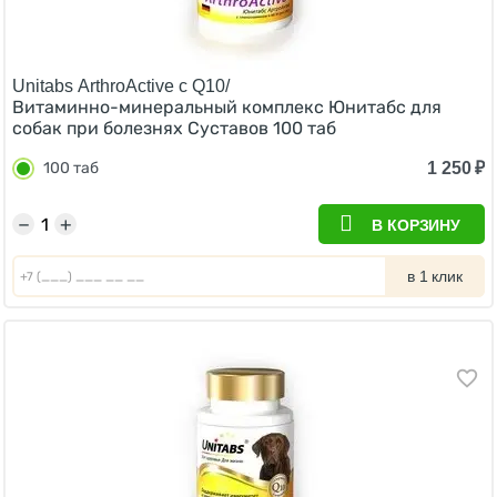
Unitabs ArthroActive c Q10/
Витаминно-минеральный комплекс Юнитабс для
собак при болезнях Суставов 100 таб
1 250
₽
100 таб
−
+
В КОРЗИНУ
в 1 клик