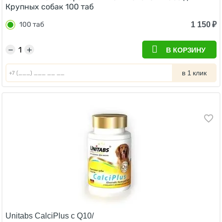
Крупных собак 100 таб
1 150
₽
100 таб
−
+
В КОРЗИНУ
в 1 клик
Unitabs CalciPlus с Q10/