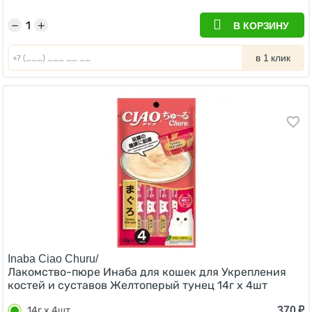
−
+
В КОРЗИНУ
в 1 клик
Inaba Ciao Churu/
Лакомство-пюре Инаба для кошек для Укрепления
костей и суставов Желтоперый тунец 14г х 4шт
370
₽
14г х 4шт