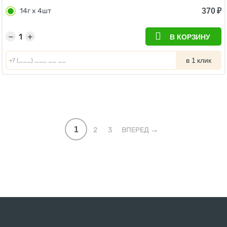
370
₽
14г х 4шт
−
+
В КОРЗИНУ
в 1 клик
1
2
3
ВПЕРЕД