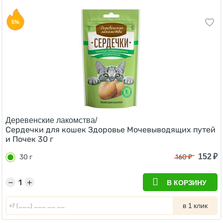
5%
Деревенские лакомства/
Сердечки для кошек Здоровье Мочевыводящих путей
и Почек 30 г
152
₽
30 г
160
₽
−
+
В КОРЗИНУ
в 1 клик