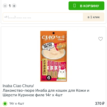
−
+
В КОРЗИНУ
в 1 клик
Inaba Ciao Churu/
Лакомство-пюре Инаба для кошек для Кожи и
Шерсти Куриное филе 14г х 4шт
370
₽
14г х 4шт