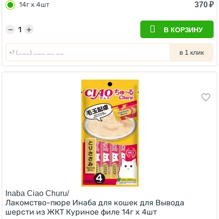
370
₽
14г х 4шт
−
+
В КОРЗИНУ
в 1 клик
Inaba Ciao Churu/
Лакомство-пюре Инаба для кошек для Вывода
шерсти из ЖКТ Куриное филе 14г х 4шт