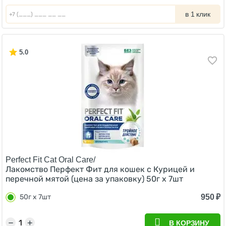
в 1 клик
5.0
Perfect Fit Cat Oral Care/
Лакомство Перфект Фит для кошек c Курицей и
перечной мятой (цена за упаковку) 50г х 7шт
950
₽
50г х 7шт
−
+
В КОРЗИНУ