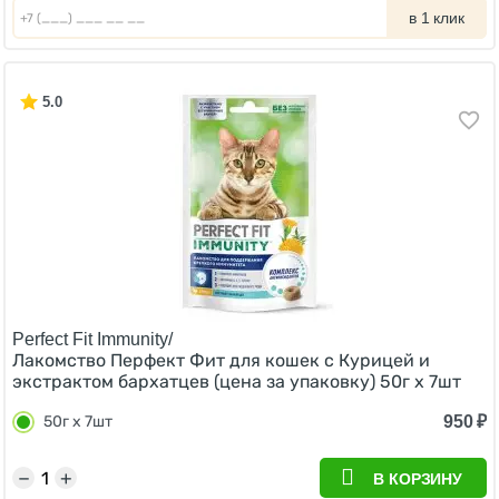
в 1 клик
5.0
Perfect Fit Immunity/
Лакомство Перфект Фит для кошек с Курицей и
экстрактом бархатцев (цена за упаковку) 50г х 7шт
950
₽
50г х 7шт
−
+
В КОРЗИНУ