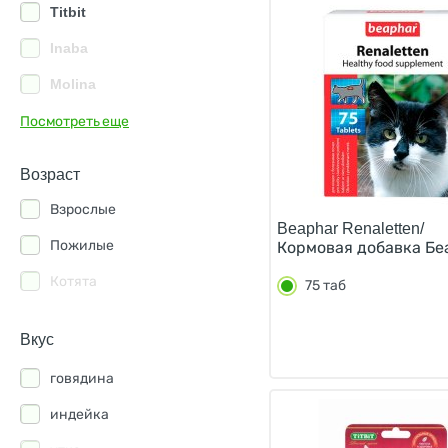
Titbit
Inaba
Molina
Perfect Fit
Посмотреть еще
Деревенские лакомства
Возраст
Киоко
Взрослые
Мнямс
Beaphar Renaletten/
Пожилые
Кормовая добавка Бе
Котята
75 таб
Вкус
говядина
индейка