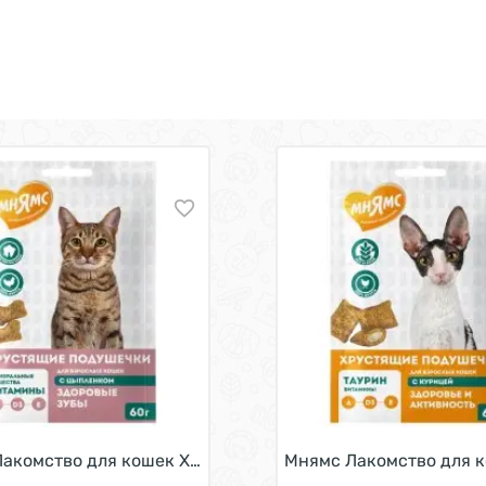
рустящие подушечки Профилактика МКБ с Цыпленком и к
акомство для кошек Хрустящие подушечки Здоровые зуб
Мнямс Лакомство для к