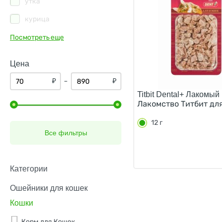
утка
курица
лосось
Посмотреть еще
креветки
Цена
морской гребешок
₽
₽
–
печень
Titbit Dental+ Лакомый 
Лакомство Титбит для
птица
12 г
сыр
Все фильтры
тунец
цыпленок
Категории
Ошейники для кошек
Кошки
Корм для Кошек