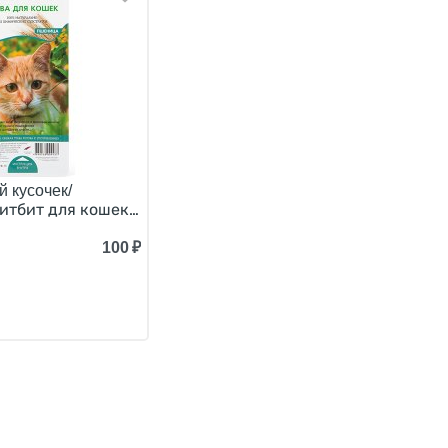
й кусочек/
Б2-М для Чистки зубов 18 г
итбит для кошек Трава для проращивания Пшеница 50 г
100
₽