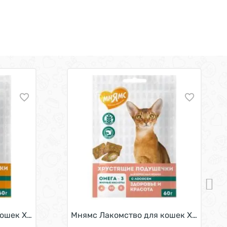
люквой 60 г
ы с Цыпленком 60 г
ошек Хрустящие подушечки Здоровье и активность с Кур
Мнямс Лакомство для кошек Хрустящие