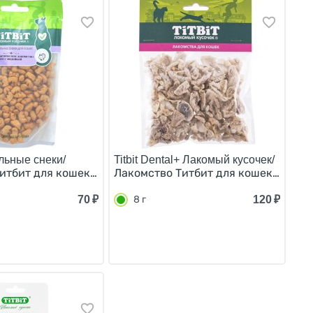
ельные снеки/
Titbit Dental+ Лакомый кусочек/
блемами 75 таб
ое с Говядиной 40 г
итбит для кошек Профилактическое с Индейкой 40 г
Лакомство Титбит для кошек Легкое
70
₽
120
₽
8 г