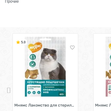
Прочие
5.0
Мнямс Лакомство для стерилизованных кошек Х
Мнямс Л