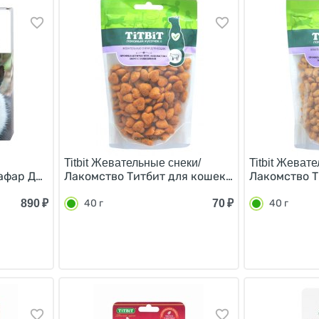
Titbit Жевательные снеки/
Titbit Жеват
афар Диетическое лакомство для кошек с Почечными про
Лакомство Титбит для кошек Профилактическ
Лакомство Т
890
₽
70
₽
40 г
40 г