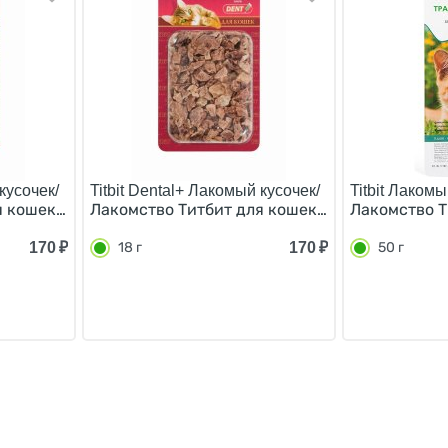
кусочек/
Titbit Dental+ Лакомый кусочек/
Titbit Лакомы
 кошек Легкое Говяжье Б2-М для Дрессуры 12 г
Лакомство Титбит для кошек Легкое Баранье 
Лакомство Т
170
₽
170
₽
18 г
50 г