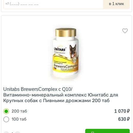
в 1 клик
Unitabs BrewersComplex с Q10/
Витаминно-минеральный комплекс Юнитабс для
Крупных собак с Пивными дрожжами 200 таб
1 070
₽
200 таб
630
₽
100 таб