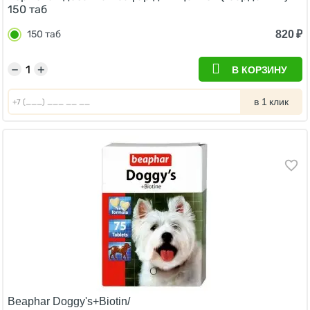
150 таб
820
₽
150 таб
−
+
В КОРЗИНУ
в 1 клик
Beaphar Doggy's+Biotin/