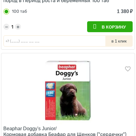
пород в Период роста и беременных 100 таб
1 380
₽
100 таб
−
+
В КОРЗИНУ
в 1 клик
Beaphar Doggy's Junior/
Кормовая добавка Беафар для Щенков ("сердечки")