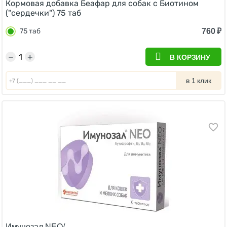
Кормовая добавка Беафар для собак с Биотином
("сердечки") 75 таб
760
₽
75 таб
−
+
В КОРЗИНУ
в 1 клик
Имунозал NEO/