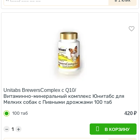
в 1 клик
Unitabs BrewersComplex с Q10/
Витаминно-минеральный комплекс Юнитабс для
Мелких собак с Пивными дрожжами 100 таб
420
₽
100 таб
−
+
В КОРЗИНУ