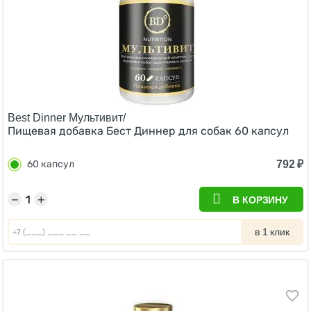
Best Dinner Мультивит/
Пищевая добавка Бест Диннер для собак 60 капсул
792
₽
60 капсул
−
+
В КОРЗИНУ
в 1 клик