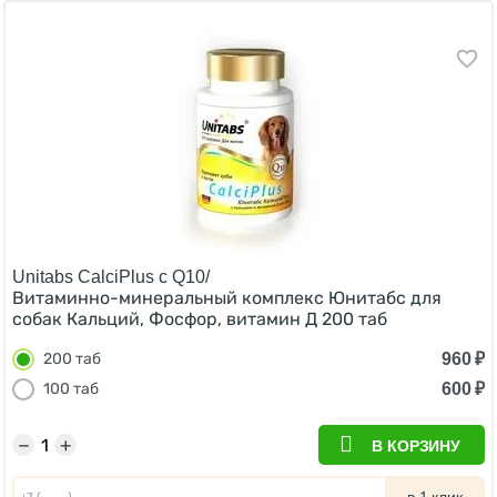
Unitabs CalciPlus с Q10/
Витаминно-минеральный комплекс Юнитабс для
собак Кальций, Фосфор, витамин Д 200 таб
960
₽
200 таб
600
₽
100 таб
−
+
В КОРЗИНУ