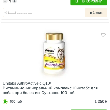
−
+
В КОРЗИНУ
в 1 клик
Unitabs ArthroActive c Q10/
Витаминно-минеральный комплекс Юнитабс для
собак при болезнях Суставов 100 таб
1 250
₽
100 таб