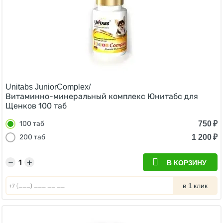
Unitabs JuniorComplex/
Витаминно-минеральный комплекс Юнитабс для
Щенков 100 таб
750
₽
100 таб
1 200
₽
200 таб
−
+
В КОРЗИНУ
в 1 клик