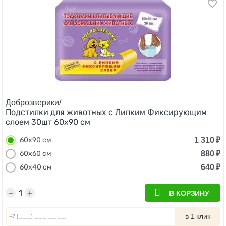
Доброзверики/
Подстилки для животных с Липким Фиксирующим
слоем 30шт 60х90 см
1 310
₽
60х90 см
880
₽
60х60 см
640
₽
60х40 см
−
+
В КОРЗИНУ
в 1 клик