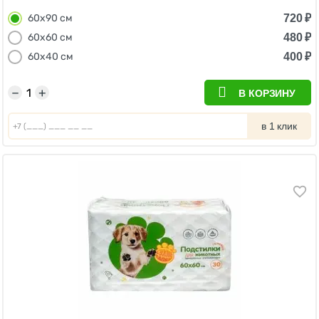
720
₽
60х90 см
480
₽
60х60 см
400
₽
60х40 см
−
+
В КОРЗИНУ
в 1 клик