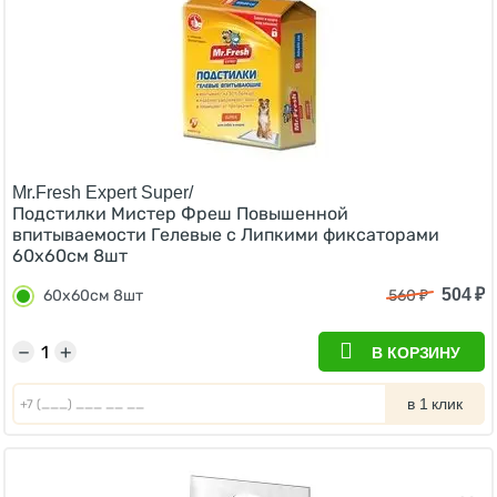
Mr.Fresh Expert Super/
Подстилки Мистер Фреш Повышенной
впитываемости Гелевые с Липкими фиксаторами
60х60см 8шт
504
₽
60х60см 8шт
560
₽
−
+
В КОРЗИНУ
в 1 клик