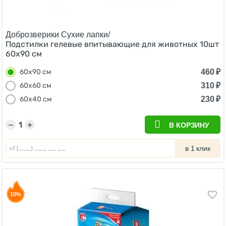
Доброзверики Сухие лапки/
Подстилки гелевые впитывающие для животных 10шт
60х90 см
460
₽
60х90 см
310
₽
60х60 см
230
₽
60х40 см
−
+
В КОРЗИНУ
в 1 клик
10%