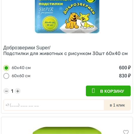
Доброзверики Super/
Подстилки для животных с рисунком 30шт 60х40 см
600
₽
60х40 см
830
₽
60х60 см
−
+
В КОРЗИНУ
в 1 клик