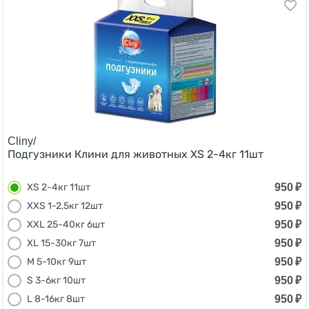
Cliny/
Подгузники Клини для животных XS 2-4кг 11шт
950
₽
XS 2-4кг 11шт
950
₽
XXS 1-2,5кг 12шт
950
₽
ХXL 25-40кг 6шт
950
₽
XL 15-30кг 7шт
950
₽
M 5-10кг 9шт
950
₽
S 3-6кг 10шт
950
₽
L 8-16кг 8шт