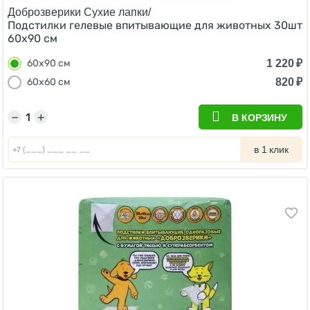
Доброзверики Сухие лапки/
Подстилки гелевые впитывающие для животных 30шт
60х90 см
1 220
₽
60х90 см
820
₽
60х60 см
−
+
В КОРЗИНУ
в 1 клик