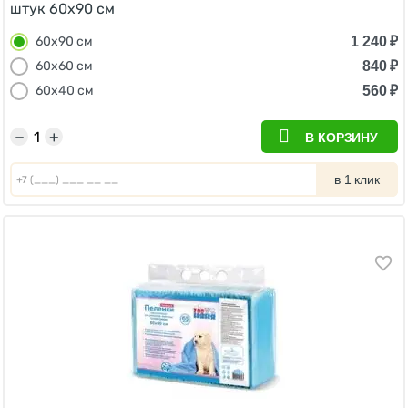
штук 60х90 см
1 240
₽
60х90 см
840
₽
60х60 см
560
₽
60х40 см
−
+
В КОРЗИНУ
в 1 клик