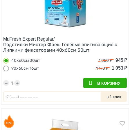
Mr.Fresh Expert Regular/
Подстилки Мистер Фреш Гелевые впитывающие с
Липкими фиксаторами 40х60см 30шт
945
₽
40х60см 30шт
1 050
₽
1 053
₽
90х60см 16шт
1 170
₽
−
+
В КОРЗИНУ
в 1 клик
10%