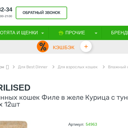
32-34
ОБРАТНЫЙ ЗВОНОК
00-21:00
КОТЯТА И ЩЕНКИ
ПРОЧИЕ
БРЕНД
+
КЭШБЭК
рм
Для Best Dinner
Для взрослых кошек
Влажный 
RILISED
нных кошек Филе в желе Курица с ту
х 12шт
Артикул:
54963