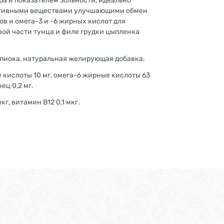
 и показателем зольности, идеально
активными веществами улучшающими обмен
в и омега-3 и -6 жирных кислот для
вой части тунца и филе грудки цыпленка
апиока, натуральная желирующая добавка.
ые кислоты 10 мг, омега-6 жирные кислоты 63
нец 0,2 мг.
кг, витамин В12 0,1 мкг.