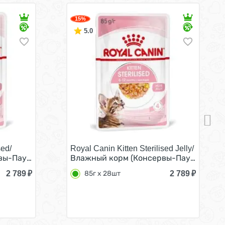
15%
5.0
sed/
Royal Canin Kitten Sterilised Jelly/
 Соусе (цена за упаковку) 85г х 28шт
я Котят в возрасте от 4 до 12 месяцев в Желе (цена за
-Паучи) Роял Канин Киттен Стерилайзд для Стерилизован
Влажный корм (Консервы-Паучи) Роял К
2 789
₽
2 789
₽
85г х 28шт