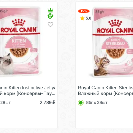
15%
5.0
in Kitten Instinctive Jelly/
Royal Canin Kitten Sterili
н Инстинктив для Котят в возрасте от 4 до 12 месяцев в
 корм (Консервы-Паучи) Роял Канин Киттен Инстинктив дл
Влажный корм (Консервы
2 789
₽
 28шт
85г х 28шт