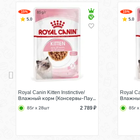
15%
15%
5.0
5.0
Royal Canin Kitten Instinctive/
Royal Can
Влажный корм (Консервы-Паучи) Роял Канин Китте
Влажный
2 789
₽
85г х 28шт
85г х