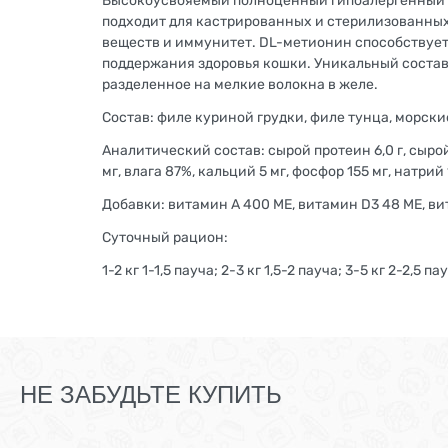
Высокоусвояемый полноценный гипоалергенный р
подходит для кастрированных и стерилизованны
веществ и иммунитет. DL-метионин способствует
поддержания здоровья кошки. Уникальный состав,
разделенное на мелкие волокна в желе.
Состав: филе куриной грудки, филе тунца, морск
Аналитический состав: сырой протеин 6,0 г, сырой 
мг, влага 87%, кальций 5 мг, фосфор 155 мг, натрий 1
Добавки: витамин А 400 МЕ, витамин D3 48 МЕ, витам
Суточный рацион:
1-2 кг 1-1,5 пауча; 2-3 кг 1,5-2 пауча; 3-5 кг 2-2,5 па
НЕ ЗАБУДЬТЕ КУПИТЬ