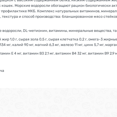
ацион с высоким содержанием белка, низким содержанием жира
х кошек. Морские водоросли обогащают рацион биологически 
 профилактике МКБ. Комплекс натуральных витаминов, минерало
 текстура и способ производства: бланшированное мясо стейко
ие водоросли, DL-метионин, витамины, минеральные вещества, т
жир 1,0 г, сырая зола 0,5 г, сырая клетчатка 0,2 г, омега-3 жирн
34 мг, калий 90 мг, магний 6,3 мг, железо 11 мг, цинк 5,7 мг, марга
ин Е 4 мг, витамин В3 2,1 мг, витамин В4 32 мг, витамин В9 2,9 м
уча