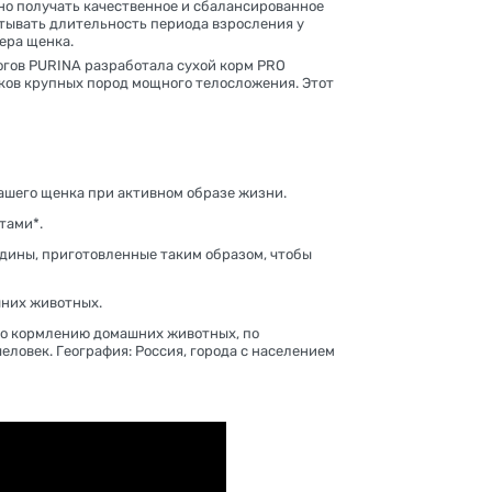
жно получать качественное и сбалансированное
тывать длительность периода взросления у
ера щенка.
огов PURINA разработала сухой корм PRO
нков крупных пород мощного телосложения. Этот
ашего щенка при активном образе жизни.
тами*.
ядины, приготовленные таким образом, чтобы
шних животных.
о кормлению домашних животных, по
еловек. География: Россия, города с населением