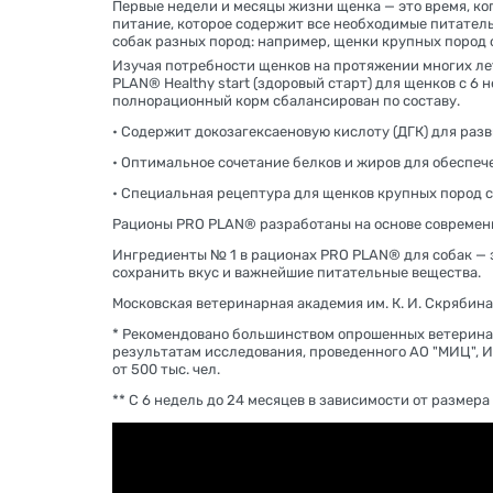
Первые недели и месяцы жизни щенка — это время, ко
питание, которое содержит все необходимые питател
собак разных пород: например, щенки крупных пород 
Изучая потребности щенков на протяжении многих ле
PLAN® Healthy start (здоровый старт) для щенков с 
полнорационный корм сбалансирован по составу.
• Содержит докозагексаеновую кислоту (ДГК) для разв
• Оптимальное сочетание белков и жиров для обеспече
• Специальная рецептура для щенков крупных пород 
Рационы PRO PLAN® разработаны на основе современ
Ингредиенты № 1 в рационах PRO PLAN® для собак — э
сохранить вкус и важнейшие питательные вещества.
Московская ветеринарная академия им. К. И. Скряби
* Рекомендовано большинством опрошенных ветерина
результатам исследования, проведенного АО "МИЦ", ИН
от 500 тыс. чел.
** С 6 недель до 24 месяцев в зависимости от размера