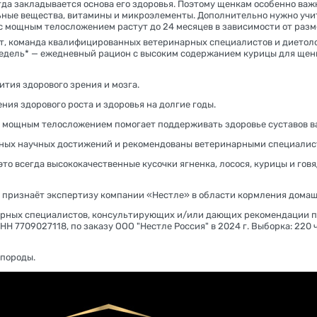
гда закладывается основа его здоровья. Поэтому щенкам особенно ва
ьные вещества, витамины и микроэлементы. Дополнительно нужно учи
с мощным телосложением растут до 24 месяцев в зависимости от разм
т, команда квалифицированных ветеринарных специалистов и диетол
6 недель* — ежедневный рацион с высоким содержанием курицы для ще
ития здорового зрения и мозга.
ния здорового роста и здоровья на долгие годы.
с мощным телосложением помогает поддерживать здоровье суставов в
ных научных достижений и рекомендованы ветеринарными специалис
то всегда высококачественные кусочки ягненка, лосося, курицы и гов
на признаёт экспертизу компании «Нестле» в области кормления дома
рных специалистов, консультирующих и/или дающих рекомендации п
Н 7709027118, по заказу ООО "Нестле Россия" в 2024 г. Выборка: 220 ч
 породы.