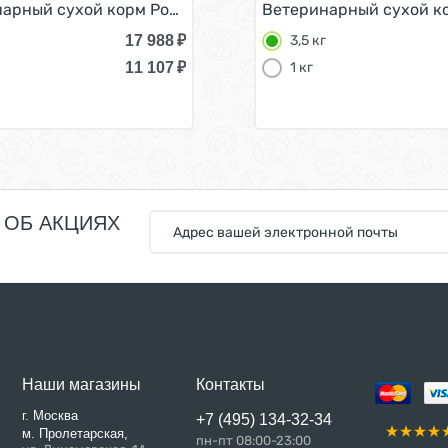
генный для собак с Пищевой аллергей и непереносимост
арный сухой корм Роял Канин Гипоаллергенный для соб
Ветеринарный сухой ко
17 988
₽
3,5 кг
11 107
₽
1 кг
 ОБ АКЦИЯХ
Наши магазины
Контакты
г. Москва
+7 (495) 134-32-34
м. Пролетарская,
пн-пт 08:00-23:00