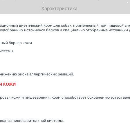
Характеристики
норационный диетический корм для собак, применяемый при пищевой а
подобранных источников белков и специально отобранные источники 
тный барьер кожи
системы
снижению риска аллергических реакций.
И КОЖИ
овья кожи и пищеварения. Корм способствует сохранению естественн
аланса пищеварительной системы.