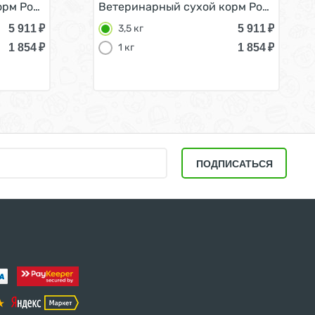
ью 14 кг
ак с Пищевой аллергей и непереносимостью 14 кг
рм Роял Канин Гипоаллергенный для собак Мелких поро
Ветеринарный сухой корм Роял Канин 
5 911
₽
5 911
₽
3,5 кг
1 854
₽
1 854
₽
1 кг
ПОДПИСАТЬСЯ