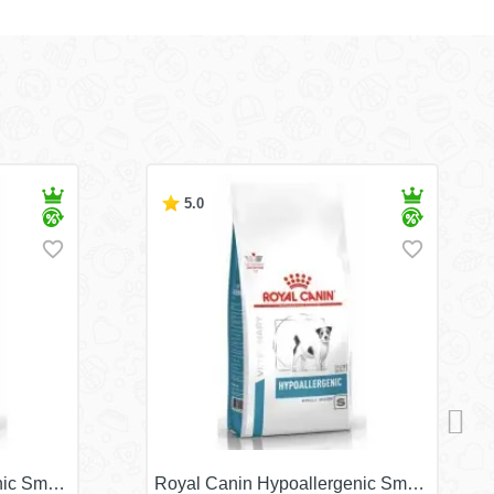
5.0
nic Small Dog HSD24/
Royal Canin Hypoallergenic Small Dog H