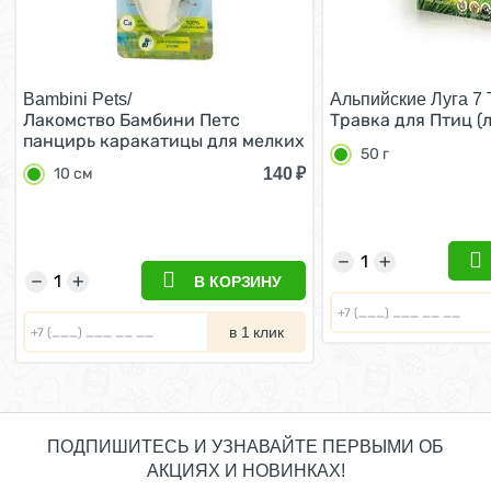
Bambini Pets/
Альпийские Луга 7 
Лакомство Бамбини Петс
Травка для Птиц (л
панцирь каракатицы для мелких
50 г
попугаев 10 см
140
₽
10 см
−
+
−
+
В КОРЗИНУ
в 1 клик
ПОДПИШИТЕСЬ И УЗНАВАЙТЕ ПЕРВЫМИ ОБ
АКЦИЯХ И НОВИНКАХ!