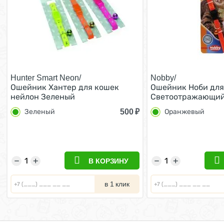
Hunter Smart Neon/
Nobby/
Ошейник Хантер для кошек
Ошейник Ноби для
нейлон Зеленый
Светоотражающий
безопасным замко
500
₽
Зеленый
Оранжевый
бубенчиком Оран
−
+
−
+
В КОРЗИНУ
в 1 клик