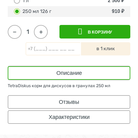
1 л
2 500
₽
250 мл 126 г
910
₽
−
+
В КОРЗИНУ
в 1 клик
Описание
TetraDiskus корм для дискусов в гранулах 250 мл
Отзывы
Характеристики