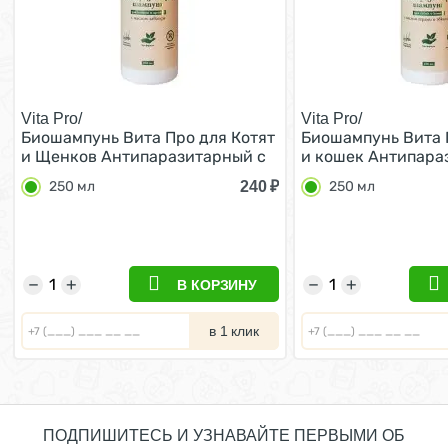
Vita Pro/
Vita Pro/
Биошампунь Вита Про для Котят
Биошампунь Вита 
и Щенков Антипаразитарный с
и кошек Антипара
маслом лаванды 250 мл
Универсальный с 
240
₽
250 мл
250 мл
и эвкалипта 250 м
−
+
−
+
В КОРЗИНУ
в 1 клик
ПОДПИШИТЕСЬ И УЗНАВАЙТЕ ПЕРВЫМИ ОБ