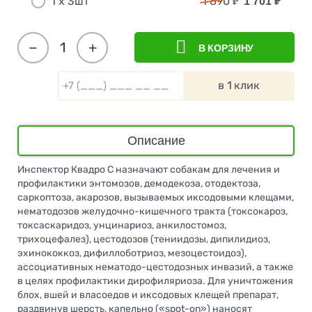
1 х 3шт
1 890
₽
1 701
₽
−
+
В КОРЗИНУ
в 1 клик
Описание
Инспектор Квадро С назначают собакам для лечения и
профилактики энтомозов, демодекоза, отодектоза,
саркоптоза, акарозов, вызываемых иксодовыми клещами,
нематодозов желудочно-кишечного тракта (токсокароз,
токсаскаридоз, унцинариоз, анкилостомоз,
трихоцефалез), цестодозов (тениидозы, дипилидиоз,
эхинококкоз, дифиллоботриоз, мезоцестоидоз),
ассоциативных нематодо-цестодозных инвазий, а также
в целях профилактики дирофиляриоза. Для уничтожения
блох, вшей и власоедов и иксодовых клещей препарат,
раздвинув шерсть, капельно («spot-on») наносят