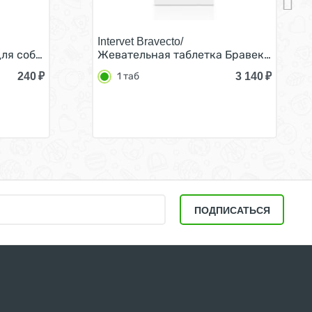
Intervet Bravecto/
версальный с маслом герани и эвкалипта 250 мл
ля собак Антипаразитарный с маслом пихты и чайного д
Жевательная таблетка Бравекто от Блох
240
₽
3 140
₽
1 таб
ПОДПИСАТЬСЯ