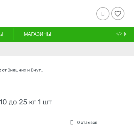

Ы
МАГАЗИНЫ
СКИДКИ
АКЦИИ
ДОСТАВКА И ОПЛАТА
КОНТАКТЫ
БЛОГ
1/2
Inspector Quadro С / Капли Инспектор от Внешних и Внутренних паразитов для собак весом от 10 до 25 кг
0 до 25 кг 1 шт
0 отзывов