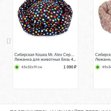
Сибирская Кошка Mr. Alex Серия А №1/
Сибирск
Лежанка для животных Бязь 43х32х19 см
Лежанка
1 090
₽
43х32х19 см
49х3