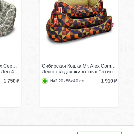
ex Серия В №2/
Сибирская Кошка Mr. Alex Comfort №1/
 Лен 49х36х22 см
Лежанка для животных Сатин прямоуг
1 750
₽
1 910
₽
№2 20х55х40 см