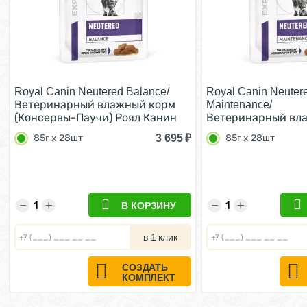
Royal Canin Neutered Balance/
Royal Canin Neuter
Ветеринарный влажный корм
Maintenance/
(Консервы-Паучи) Роял Канин
Ветеринарный вл
Ньютеред Баланс для
(Консервы-Паучи)
3 695
₽
85г х 28шт
85г х 28шт
Кастрированных котов и
Ньютеред Мэйнтен
Стерилизованных кошек
Взрослых Кастри
Склонных к полноте (цена за
котов и Стерилиз
упаковку) 85г х 28шт
в Соусе (цена за у
28шт
−
+
−
+
В КОРЗИНУ
в 1 клик
СОЗДАТЬ
КОМПЛЕКТ