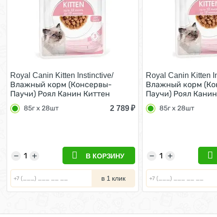
Royal Canin Kitten Instinctive/
Royal Canin Kitten In
Влажный корм (Консервы-
Влажный корм (Ко
Паучи) Роял Канин Киттен
Паучи) Роял Канин
Инстинктив для Котят в
Инстинктив для Ко
2 789
₽
85г х 28шт
85г х 28шт
возрасте от 4 до 12 месяцев в
возрасте от 4 до 1
Соусе (цена за упаковку) 85г х
Желе (цена за упак
28шт
28шт
−
+
−
+
В КОРЗИНУ
в 1 клик