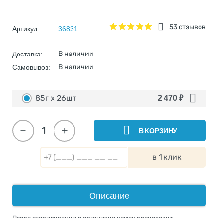
53 отзывов
Артикул:
36831
В наличии
Доставка:
В наличии
Самовывоз:
85г х 26шт
2 470
₽
−
+
В КОРЗИНУ
в 1 клик
Описание
После стерилизации в организме кошек происходит