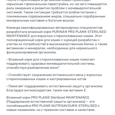
серьезная гормональная перестройка, из-за чего повышается
риск ожирения и развития проблем с мочевыделительной
системой. Таким питомцам требуется особое питание с
пониженным содержанием жиров, специально подобранным
минеральным составом и богатым вкусом.
Команда квалифицированных ветеринарных специалистов
разработала влажный корм PURINA® PRO PLAN® STERILISED
MAINTENANCE для взрослых стерилизованных кошек. Этот
полнорационный корм для кошек с курицей разработан с
учетом их потребностей в высококачественном белке, а также
витаминах и минералах, необходимых для нормального
функционирования организма.
• Влажный корм для стерилизованных кошек помогает
поддерживать здоровье мочевыделительной системы,
способствуя разбавлению мочи*
• Способствует сохранению оптимального веса у взрослых
стерилизованных кошек и кастрированных котов
• Помогает поддерживать естественную защиту организма
благодаря антиоксидантам, таким как витамин Е
Влажный корм PRO PLAN® Sterilised MAINTENANCE
(Поддержание естественной защиты организма) — это
полюбившийся PRO PLAN® NUTRISAVOUR® STERILISED с
новым названием, но с прежним составом и качеством.