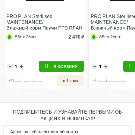
PRO PLAN Sterilised
PRO PLAN Sterilise
MAINTENANCE/
MAINTENANCE/
Влажный корм Паучи ПРО ПЛАН
Влажный корм Па
для взрослых стерилизованных
для взрослых сте
2 470
₽
85г х 26шт
85г х 26шт
кошек с индейкой в желе (цена
кошек с рыбой в ж
за упаковку) 85г х 26шт
упаковку) 85г х 2
−
+
−
+
В КОРЗИНУ
в 1 клик
ПОДПИШИТЕСЬ И УЗНАВАЙТЕ ПЕРВЫМИ ОБ
АКЦИЯХ И НОВИНКАХ!