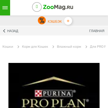
+
КЭШБЭК
НАЗАД
ГЛАВНАЯ
Кошки
Корм для Кошек
Влажный корм
Для PRO P