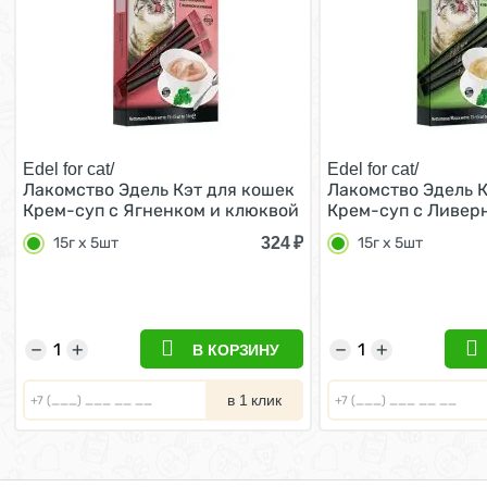
Edel for cat/
Edel for cat/
Лакомство Эдель Кэт для кошек
Лакомство Эдель К
Крем-суп с Ягненком и клюквой
Крем-суп с Ливер
(цена за упаковку, Россия) 15г х
и овощами (цена з
324
₽
15г х 5шт
15г х 5шт
5шт
Россия) 15г х 5шт
−
+
−
+
В КОРЗИНУ
в 1 клик