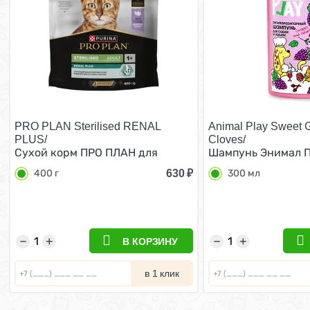
PRO PLAN Sterilised RENAL
Animal Play Sweet 
PLUS/
Cloves/
Сухой корм ПРО ПЛАН для
Шампунь Энимал П
взрослых кошек для
и кошек Антипара
630
₽
400 г
300 мл
поддержания здоровья почек
Виноград и Гвозди
после стерилизации с индейкой
400 г
−
+
−
+
В КОРЗИНУ
в 1 клик