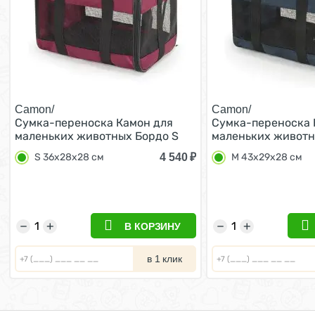
Camon/
Camon/
Cумка-переноска Камон для
Cумка-переноска 
маленьких животных Бордо S
маленьких животн
36x28x28 см
43x29x28 см
4 540
₽
S 36x28x28 см
M 43x29x28 см
−
+
−
+
В КОРЗИНУ
в 1 клик