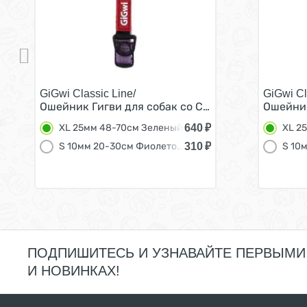
GiGwi Classic Line/
GiGwi Cl
Ошейник Гигви для собак со Светоотражающими
Ошейник
640
₽
XL 25мм 48-70см Зеленый
XL 2
310
₽
S 10мм 20-30см Фиолетовый
ПОДПИШИТЕСЬ И УЗНАВАЙТЕ ПЕРВЫМИ
И НОВИНКАХ!