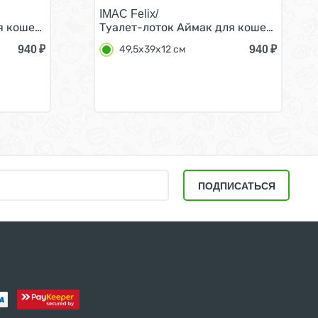
IMAC Felix/
серый
я кошек Светло-розовая 49,5х39х12 см
Туалет-лоток Аймак для кошек Серый 
940
₽
940
₽
49,5х39х12 см
ПОДПИСАТЬСЯ