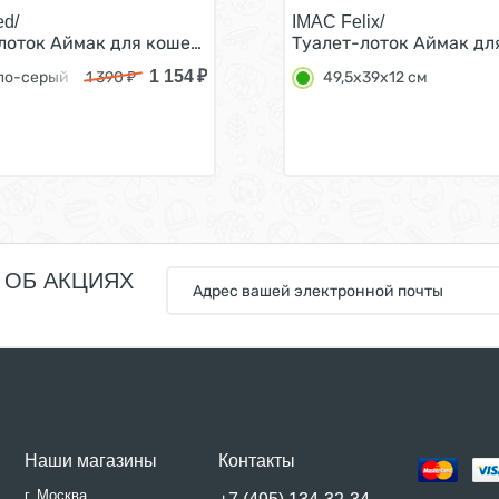
ed/
IMAC Felix/
серый 50х40х14,5 см
лоток Аймак для кошек Угловой 51х51х15,5h см Светло-
Туалет-лоток Аймак дл
1 154
₽
ло-серый
1 390
₽
49,5х39х12 см
 ОБ АКЦИЯХ
Наши магазины
Контакты
г. Москва