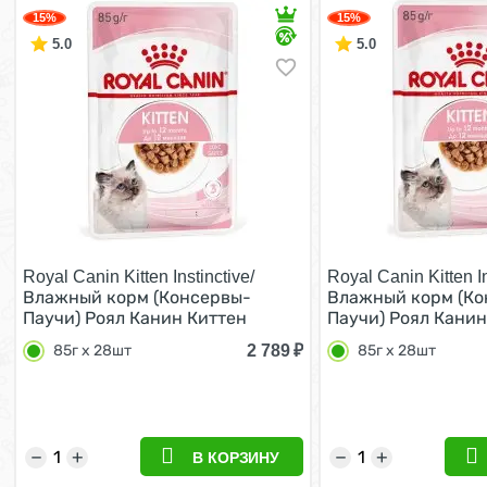
15%
15%
5.0
5.0
Royal Canin Kitten Instinctive/
Royal Canin Kitten In
Влажный корм (Консервы-
Влажный корм (Ко
Паучи) Роял Канин Киттен
Паучи) Роял Канин
Инстинктив для Котят в
Инстинктив для Ко
2 789
₽
85г х 28шт
85г х 28шт
возрасте от 4 до 12 месяцев в
возрасте от 4 до 1
Соусе (цена за упаковку) 85г х
Желе (цена за упак
28шт
28шт
−
+
−
+
В КОРЗИНУ