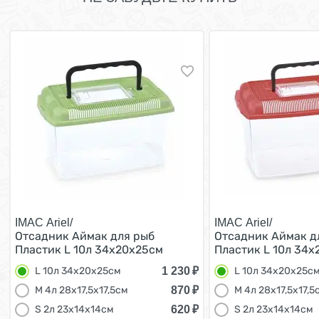
IMAC Ariel/
IMAC Ariel/
Отсадник Аймак для рыб
Отсадник Аймак д
Пластик L 10л 34х20х25см
Пластик L 10л 34
1 230
₽
L 10л 34х20х25см
L 10л 34х20х25с
870
₽
M 4л 28х17,5х17,5см
M 4л 28х17,5х17,5
620
₽
S 2л 23х14х14см
S 2л 23х14х14см