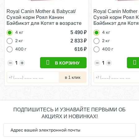
Royal Canin Mother & Babycat/
Royal Canin Mother 
Сухой корм Роял Канин
Сухой корм Роял 
Бэйбикэт для Котят в возрасте
Бэйбикэт для Котя
от 1 до 4 месяцев 4 кг
от 1 до 4 месяцев 4
5 490
₽
4 кг
4 кг
2 833
₽
2 кг
2 кг
616
₽
400 г
400 г
−
+
−
+
В КОРЗИНУ
в 1 клик
ПОДПИШИТЕСЬ И УЗНАВАЙТЕ ПЕРВЫМИ ОБ
АКЦИЯХ И НОВИНКАХ!