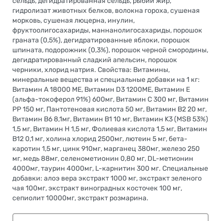
сельдь, дегидратированная сельдь, рыбий жир,
гидролизат животных белков, волокна гороха, сушеная
морковь, сушеная люцерна, инулин,
фруктоолигосахариды, маннанолигосахариды, порошок
граната (0,5%), дегидратированные яблоки, порошок
шпината, подорожник (0,3%), порошок черной смородины,
дегидратированный сладкий апельсин, порошок
черники, хлорид натрия. Свойства: Витамины,
минеральные вещества и специальные добавки на 1 кг:
Витамин А 18000 МЕ, Витамин D3 1200МЕ, Витамин Е
(альфа-токоферол 91%) 600мг, Витамин С 300 мг, Витамин
РР 150 мг, Пантотеновая кислота 50 мг, Витамин В2 20 мг,
Витамин В6 8,1мг, Витамин В1 10 мг, Витамин K3 (MSB 53%)
1,5 мг, Витамин Н 1,5 мг, Фолиевая кислота 1,5 мг, Витамин
В12 0,1 мг, холина хлорид 2500мг, лютеин 5 мг, бета-
каротин 1,5 мг, цинк 910мг, марганец 380мг, железо 250
мг, медь 88мг, селенометионин 0,80 мг, DL-метионин
4000мг, таурин 4000мг, L-карнитин 300 мг. Специальные
добавки: алоэ вера экстракт 1000 мг, экстракт зеленого
чая 100мг, экстракт виноградных косточек 100 мг,
сепиолит 10000мг, экстракт розмарина.