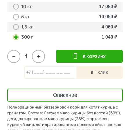
10 кг
17 080
₽
5 кг
10 050
₽
1,5 кг
4 060
₽
300 г
1 040
₽
−
+
В КОРЗИНУ
в 1 клик
Описание
Полнорационный беззерновой корм для котят курица с
гранатом. Состав: Свежее мясо курицы без костей (30%),
дегидратированное мясо курицы (28%), картофель,
куриный жир, дегидратированные цельные яйца, свежая