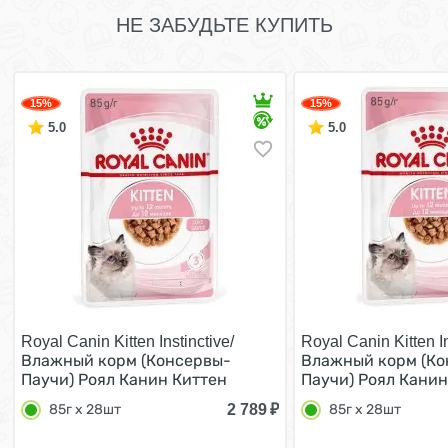
НЕ ЗАБУДЬТЕ КУПИТЬ
15%
15%
5.0
5.0
Royal Canin Kitten Instinctive/
Royal Canin Kitten In
Влажный корм (Консервы-
Влажный корм (Ко
Паучи) Роял Канин Киттен
Паучи) Роял Канин
Инстинктив для Котят в
Инстинктив для Ко
2 789
₽
85г х 28шт
85г х 28шт
возрасте от 4 до 12 месяцев в
возрасте от 4 до 1
Соусе (цена за упаковку) 85г х
Желе (цена за упак