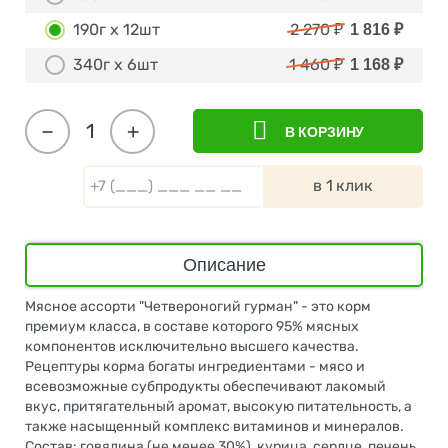
190г х 12шт
2 270
₽
1 816
₽
340г х 6шт
1 460
₽
1 168
₽
−
+
В КОРЗИНУ
в 1 клик
Описание
Мясное ассорти "Четвероногий гурман" - это корм
премиум класса, в составе которого 95% мясных
компонентов исключительно высшего качества.
Рецептуры корма богаты ингредиентами - мясо и
всевозможные субпродукты обеспечивают лакомый
вкус, притягательный аромат, высокую питательность, а
также насыщенный комплекс витаминов и минералов.
Состав: говядина (не менее 30%), курица, сердце, печень,