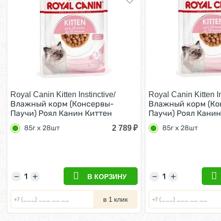
Royal Canin Kitten Instinctive/
Royal Canin Kitten In
Влажный корм (Консервы-
Влажный корм (Ко
Паучи) Роял Канин Киттен
Паучи) Роял Канин
Инстинктив для Котят в
Инстинктив для Ко
2 789
₽
85г х 28шт
85г х 28шт
возрасте от 4 до 12 месяцев в
возрасте от 4 до 1
Соусе (цена за упаковку) 85г х
Желе (цена за упак
28шт
28шт
−
+
−
+
В КОРЗИНУ
в 1 клик