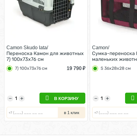
Camon Skudo Iata/
Camon/
Переноска Камон для животных
Cумка-переноска 
7) 100х73х76 см
маленьких животн
36x28x28 см
19 790
₽
7) 100х73х76 см
S 36x28x28 см
−
+
−
+
В КОРЗИНУ
в 1 клик