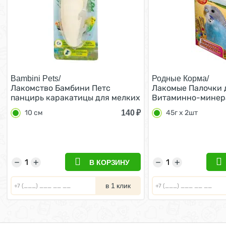
Bambini Pets/
Родные Корма/
Лакомство Бамбини Петс
Лакомые Палочки 
панцирь каракатицы для мелких
Витаминно-минера
попугаев 10 см
2шт
140
₽
10 см
45г х 2шт
−
+
−
+
В КОРЗИНУ
в 1 клик