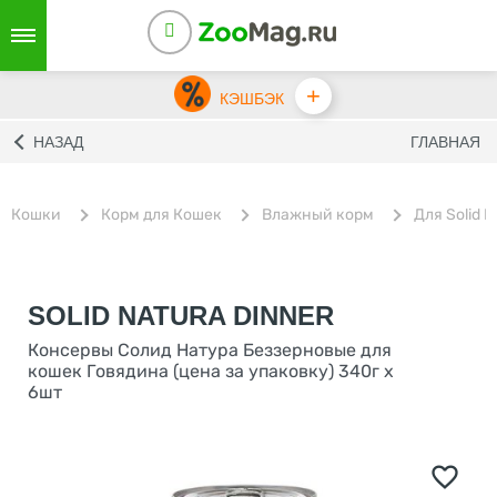
+
КЭШБЭК
НАЗАД
ГЛАВНАЯ
Кошки
Корм для Кошек
Влажный корм
Для Solid N
SOLID NATURA DINNER
Консервы Солид Натура Беззерновые для
кошек Говядина (цена за упаковку) 340г х
6шт