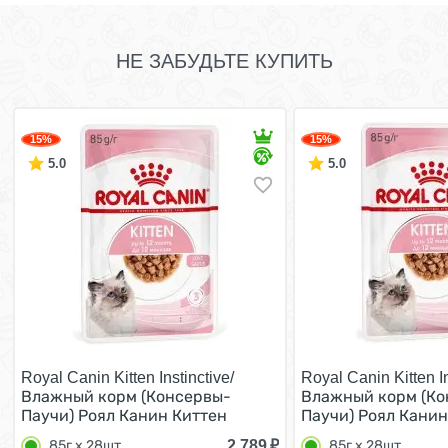
НЕ ЗАБУДЬТЕ КУПИТЬ
15%
15%
5.0
5.0
Royal Canin Kitten Instinctive/
Royal Canin Kitten In
Влажный корм (Консервы-
Влажный корм (Ко
Паучи) Роял Канин Киттен
Паучи) Роял Канин
Инстинктив для Котят в
Инстинктив для Ко
2 789
₽
85г х 28шт
85г х 28шт