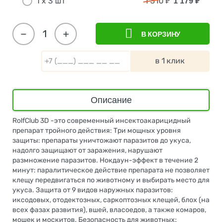
1 х 3 шт
1 310
₽
1 179
₽
−
+
В КОРЗИНУ
в 1 клик
Описание
RolfClub 3D -это современный инсектоакарицидный
препарат тройного действия: Три мощных уровня
защиты: препараты уничтожают паразитов до укуса,
надолго защищают от заражения, нарушают
размножение паразитов. Нокдаун-эффект в течение 2
минут: паралитическое действие препарата не позволяет
клещу передвигаться по животному и выбирать место для
укуса. Защита от 9 видов наружных паразитов:
иксодовых, отодектозных, саркоптозных клещей, блох (на
всех фазах развития), вшей, власоедов, а также комаров,
мошек и москитов. Безопасность для животных: