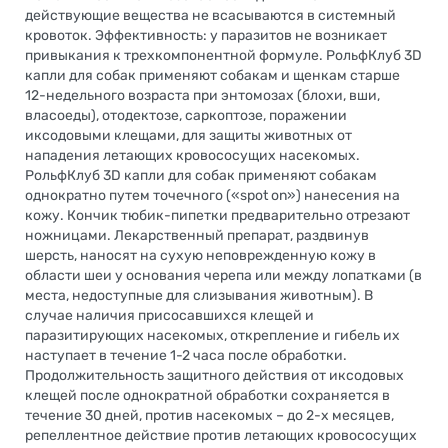
действующие вещества не всасываются в системный
кровоток. Эффективность: у паразитов не возникает
привыкания к трехкомпонентной формуле. РольфКлуб 3D
капли для собак применяют собакам и щенкам старше
12-недельного возраста при энтомозах (блохи, вши,
власоеды), отодектозе, саркоптозе, поражении
иксодовыми клещами, для защиты животных от
нападения летающих кровососущих насекомых.
РольфКлуб 3D капли для собак применяют собакам
однократно путем точечного («spot on») нанесения на
кожу. Кончик тюбик-пипетки предварительно отрезают
ножницами. Лекарственный препарат, раздвинув
шерсть, наносят на сухую неповрежденную кожу в
области шеи у основания черепа или между лопатками (в
места, недоступные для слизывания животным). В
случае наличия присосавшихся клещей и
паразитирующих насекомых, открепление и гибель их
наступает в течение 1-2 часа после обработки.
Продолжительность защитного действия от иксодовых
клещей после однократной обработки сохраняется в
течение 30 дней, против насекомых – до 2-х месяцев,
репеллентное действие против летающих кровососущих