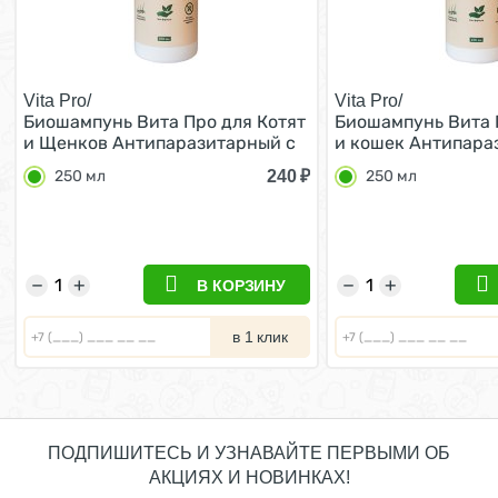
Vita Pro/
Vita Pro/
Биошампунь Вита Про для Котят
Биошампунь Вита 
и Щенков Антипаразитарный с
и кошек Антипара
маслом лаванды 250 мл
Универсальный с 
240
₽
250 мл
250 мл
и эвкалипта 250 м
−
+
−
+
В КОРЗИНУ
в 1 клик
ПОДПИШИТЕСЬ И УЗНАВАЙТЕ ПЕРВЫМИ ОБ
АКЦИЯХ И НОВИНКАХ!