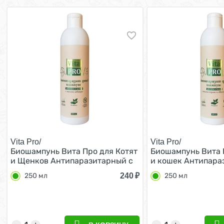
Vita Pro/
Vita Pro/
Биошампунь Вита Про для Котят
Биошампунь Вита 
и Щенков Антипаразитарный с
и кошек Антипара
маслом лаванды 250 мл
Универсальный с 
240
₽
250 мл
250 мл
и эвкалипта 250 м