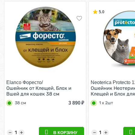
5.0
Elanco Форесто/
Neoterica Protecto 1
Ошейник от Клещей, Блох и
Ошейник Неотерик
Вшей для кошек 38 см
Клещей и Блох для
собак Мелких поро
3 890
₽
38 см
1 х 2шт
2шт
−
+
−
+
В КОРЗИНУ