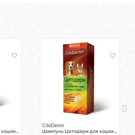
CitoDerm/
х 4 шт
кошек и собак с Чувствительной кожей Дерматологичес
Шампунь Цитодерм для кошек и собак 