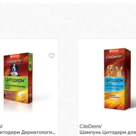
/
CitoDerm/
ом 10-30 кг 1 х 4 шт
итодерм Дерматологические для собак весом 30-60 кг 1 
Шампунь Цитодерм для 