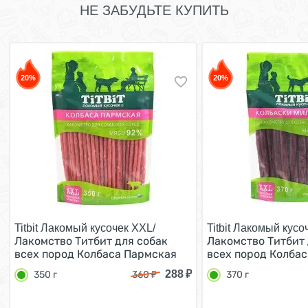
НЕ ЗАБУДЬТЕ КУПИТЬ
20%
20%
Titbit Лакомый кусочек XXL/
Titbit Лакомый кусо
Лакомство Титбит для собак
Лакомство Титбит 
всех пород Колбаса Пармская
всех пород Колба
350 г
370 г
288
₽
350 г
360
₽
370 г