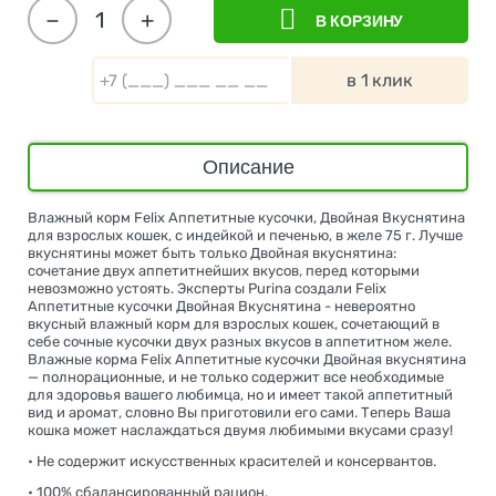
−
+
В КОРЗИНУ
в 1 клик
Описание
Влажный корм Felix Аппетитные кусочки, Двойная Вкуснятина
для взрослых кошек, с индейкой и печенью, в желе 75 г. Лучше
вкуснятины может быть только Двойная вкуснятина:
сочетание двух аппетитнейших вкусов, перед которыми
невозможно устоять. Эксперты Purina создали Felix
Аппетитные кусочки Двойная Вкуснятина - невероятно
вкусный влажный корм для взрослых кошек, сочетающий в
себе сочные кусочки двух разных вкусов в аппетитном желе.
Влажные корма Felix Аппетитные кусочки Двойная вкуснятина
— полнорационные, и не только содержит все необходимые
для здоровья вашего любимца, но и имеет такой аппетитный
вид и аромат, словно Вы приготовили его сами. Теперь Ваша
кошка может наслаждаться двумя любимыми вкусами сразу!
• Не содержит искусственных красителей и консервантов.
• 100% сбалансированный рацион.