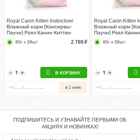
Royal Canin Kitten Instinctive/
Royal Canin Kitten In
Влажный корм (Консервы-
Влажный корм (Ко
Паучи) Роял Канин Киттен
Паучи) Роял Канин
Инстинктив для Котят в
Инстинктив для Ко
2 789
₽
85г х 28шт
85г х 28шт
возрасте от 4 до 12 месяцев в
возрасте от 4 до 1
Соусе (цена за упаковку) 85г х
Желе (цена за упак
28шт
28шт
−
+
−
+
В КОРЗИНУ
в 1 клик
ПОДПИШИТЕСЬ И УЗНАВАЙТЕ ПЕРВЫМИ ОБ
АКЦИЯХ И НОВИНКАХ!