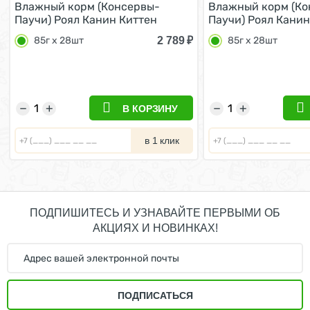
Влажный корм (Консервы-
Влажный корм (Ко
Паучи) Роял Канин Киттен
Паучи) Роял Канин
Инстинктив для Котят в
Инстинктив для Ко
2 789
₽
85г х 28шт
85г х 28шт
возрасте от 4 до 12 месяцев в
возрасте от 4 до 1
Соусе (цена за упаковку) 85г х
Желе (цена за упак
28шт
28шт
−
+
−
+
В КОРЗИНУ
в 1 клик
ПОДПИШИТЕСЬ И УЗНАВАЙТЕ ПЕРВЫМИ ОБ
АКЦИЯХ И НОВИНКАХ!
ПОДПИСАТЬСЯ