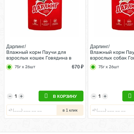
Дарлинг/
Дарлинг/
Влажный корм Паучи для
Влажный корм Пау
взрослых кошек Говядина в
взрослых собак Го
подливе (цена за упаковку) 75г х
подливе (цена за у
670
₽
75г х 26шт
75г х 26шт
26шт
26шт
−
+
−
+
В КОРЗИНУ
в 1 клик