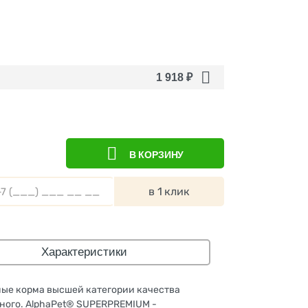
1 918
₽
В КОРЗИНУ
в 1 клик
Характеристики
ные корма высшей категории качества
тного. AlphaPet® SUPERPREMIUM -