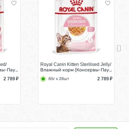
sed/
Royal Canin Kitten Sterilised Jelly/
 Соусе (цена за упаковку) 85г х 28шт
я Котят в возрасте от 4 до 12 месяцев в Желе (цена за
-Паучи) Роял Канин Киттен Стерилайзд для Стерилизован
Влажный корм (Консервы-Паучи) Роял К
2 789
₽
2 789
₽
85г х 28шт