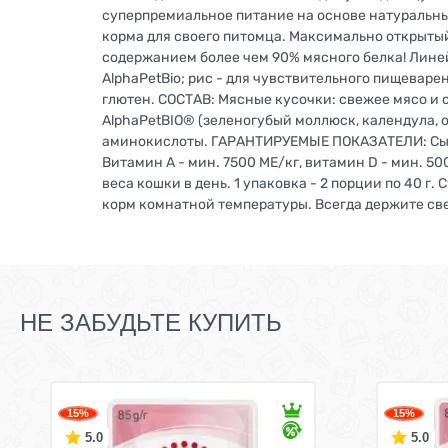
суперпремиальное питание на основе натуральны
корма для своего питомца. Максимально открытый
содержанием более чем 90% мясного белка! Лине
AlphaPetBio; рис - для чувствительного пищевар
глютен. СОСТАВ: Мясные кусочки: свежее мясо и с
AlphaPetBIO® (зеленогубый моллюск, календула, о
аминокислоты. ГАРАНТИРУЕМЫЕ ПОКАЗАТЕЛИ: Сырой
Витамин А - мин. 7500 МЕ/кг, витамин D - мин. 500
веса кошки в день. 1 упаковка - 2 порции по 40 
корм комнатной температуры. Всегда держите св
НЕ ЗАБУДЬТЕ КУПИТЬ
15%
15%
5.0
5.0