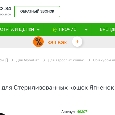
32-34
ОБРАТНЫЙ ЗВОНОК
00-21:00
КОТЯТА И ЩЕНКИ
ПРОЧИЕ
БРЕНД
+
КЭШБЭК
рм
Для AlphaPet
Для взрослых кошек
Со вкусом я
для Стерилизованных кошек Ягненок и
Артикул:
46307