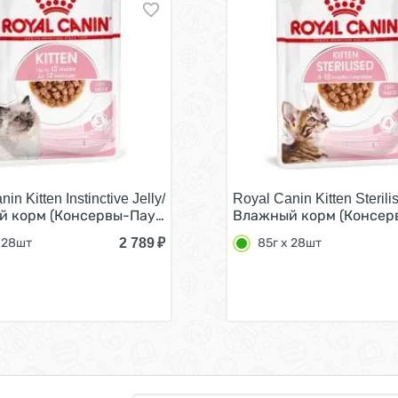
in Kitten Instinctive Jelly/
Royal Canin Kitten Sterili
н Инстинктив для Котят в возрасте от 4 до 12 месяцев в
 корм (Консервы-Паучи) Роял Канин Киттен Инстинктив дл
Влажный корм (Консервы
2 789
₽
 28шт
85г х 28шт