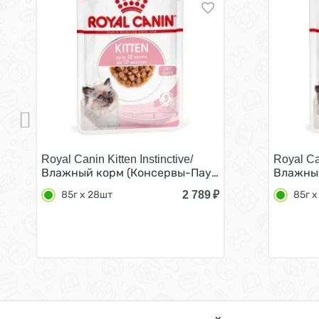
Royal Canin Kitten Instinctive/
Royal Can
Влажный корм (Консервы-Паучи) Роял Канин Китте
Влажный
2 789
₽
85г х 28шт
85г х