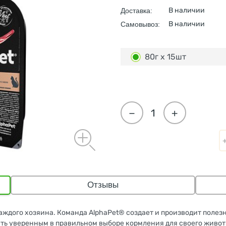
В наличии
Доставка:
В наличии
Самовывоз:
80г х 15шт
−
+
Отзывы
аждого хозяина. Команда AlphaPet® создает и производит полез
быть уверенным в правильном выборе кормления для своего живо