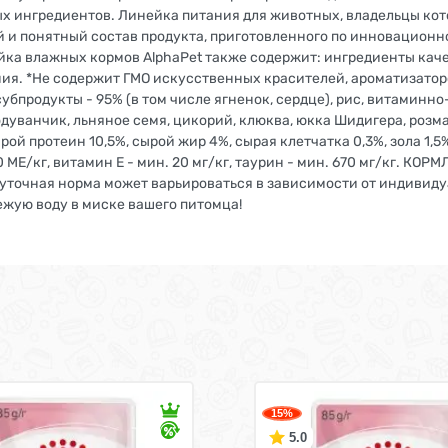
х ингредиентов. Линейка питания для животных, владельцы кот
 и понятный состав продукта, приготовленного по инновационно
йка влажных кормов AlphaPet также содержит: ингредиенты кач
ения. *Не содержит ГМО искусственных красителей, ароматизатор
убпродукты - 95% (в том числе ягненок, сердце), рис, витаминн
дуванчик, льняное семя, цикорий, клюква, юкка Шидигера, розма
 протеин 10,5%, сырой жир 4%, сырая клетчатка 0,3%, зола 1
 МЕ/кг, витамин Е - мин. 20 мг/кг, таурин - мин. 670 мг/кг. КОРМ
г. Суточная норма может варьироваться в зависимости от индиви
ежую воду в миске вашего питомца!
15%
5.0