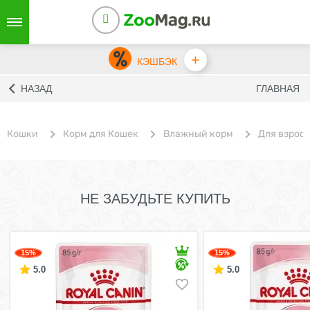
+
КЭШБЭК
НАЗАД
ГЛАВНАЯ
Кошки
Корм для Кошек
Влажный корм
Для взрос
НЕ ЗАБУДЬТЕ КУПИТЬ
15%
15%
5.0
5.0