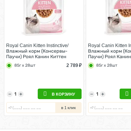
Royal Canin Kitten Instinctive/
Royal Canin Kitten In
Влажный корм (Консервы-
Влажный корм (Ко
Паучи) Роял Канин Киттен
Паучи) Роял Канин
Инстинктив для Котят в
Инстинктив для Ко
2 789
₽
85г х 28шт
85г х 28шт
возрасте от 4 до 12 месяцев в
возрасте от 4 до 1
Соусе (цена за упаковку) 85г х
Желе (цена за упак
28шт
28шт
−
+
−
+
В КОРЗИНУ
в 1 клик