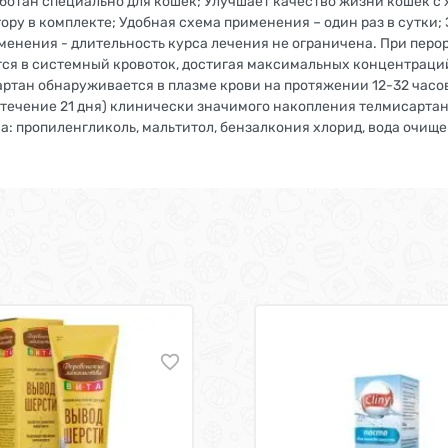
ботан специально для кошек; Улучшает качество жизни кошек с 
ру в комплекте; Удобная схема применения – один раз в сутки
именения - длительность курса лечения не ограничена. При пер
я в системный кровоток, достигая максимальных концентраций п
сартан обнаруживается в плазме крови на протяжении 12-32 часо
в течение 21 дня) клинически значимого накопления телмисартан
: пропиленгликоль, мальтитол, бензалкония хлорид, вода очище