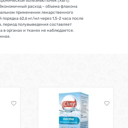
хронической болезнью почек (ХБП);
; Экономичный расход – объема флакона
оральном применении лекарственного
орядка 62,6 нг/мл через 1,5-2 часа после
в, период полувыведения составляет
а в органах и тканях не наблюдается.
нная.