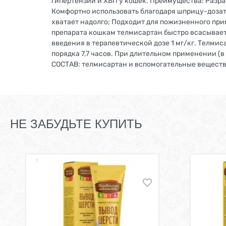
гипертензии и ХБП у кошек. Преимущества: Разра
Комфортно использовать благодаря шприцу-дозато
хватает надолго; Подходит для пожизненного пр
препарата кошкам телмисартан быстро всасываетс
введения в терапевтической дозе 1 мг/кг. Телми
порядка 7,7 часов. При длительном применении (
СОСТАВ: телмисартан и вспомогательные вещества
НЕ ЗАБУДЬТЕ КУПИТЬ