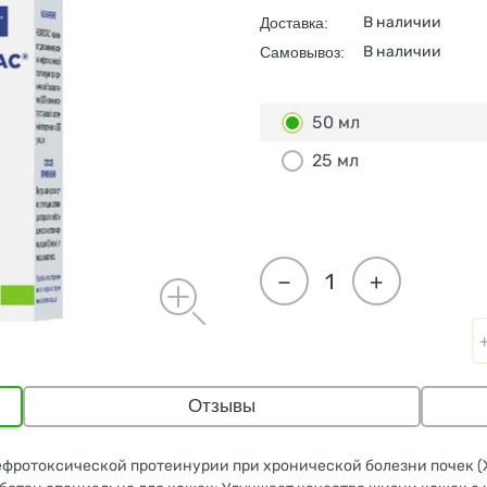
В наличии
Доставка:
В наличии
Самовывоз:
50 мл
25 мл
−
+
Отзывы
ротоксической протеинурии при хронической болезни почек (