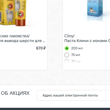
ские лакомства/
Cliny/
еветки 120 г
ля вывода шерсти для кошек со вкусом Курицы 120 г
Паста Клини с ионами 
670
₽
200 мл
75 мл
30 мл
 ОБ АКЦИЯХ