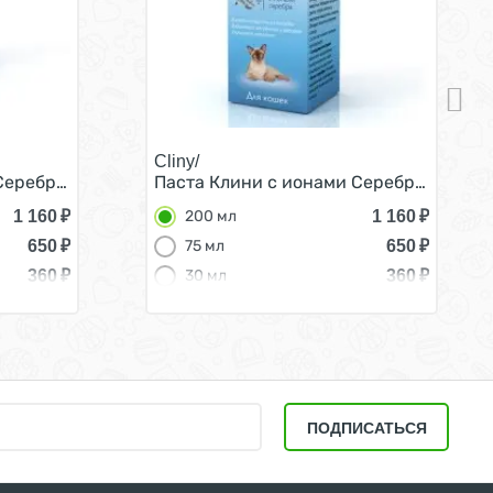
Cliny/
Серебра для кошек для Вывода Шерсти 200 мл
Паста Клини с ионами Серебра для ко
1 160
₽
1 160
₽
200 мл
650
₽
650
₽
75 мл
360
₽
360
₽
30 мл
ПОДПИСАТЬСЯ