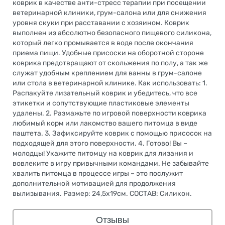
коврик в качестве анти-стресс терапии при посещении
ветеринарной клиники, грум-салона или для снижения
уровня скуки при расставании с хозяином. Коврик
выполнен из абсолютно безопасного пищевого силикона,
который легко промывается в воде после окончания
приема пищи. Удобные присоски на оборотной стороне
коврика предотвращают от скольжения по полу, а так же
служат удобным креплением для ванны в грум-салоне
или стола в ветеринарной клинике. Как использовать: 1.
Распакуйте лизательный коврик и убедитесь, что все
этикетки и сопутствующие пластиковые элементы
удалены. 2. Размажьте по игровой поверхности коврика
любимый корм или лакомство вашего питомца в виде
паштета. 3. Зафиксируйте коврик с помощью присосок на
подходящей для этого поверхности. 4. Готово! Вы –
молодцы! Укажите питомцу на коврик для лизания и
вовлеките в игру привычными командами. Не забывайте
хвалить питомца в процессе игры – это послужит
дополнительной мотивацией для продолжения
вылизывания. Размер: 24,5х19см. СОСТАВ: Силикон.
Отзывы