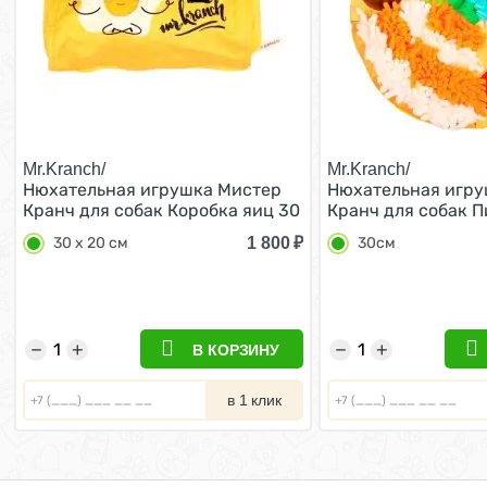
Mr.Kranch/
Mr.Kranch/
Нюхательная игрушка Мистер
Нюхательная игру
Кранч для собак Коробка яиц 30
Кранч для собак 
х 20 см
Итальяно 30см
1 800
₽
30 х 20 см
30см
−
+
−
+
В КОРЗИНУ
в 1 клик