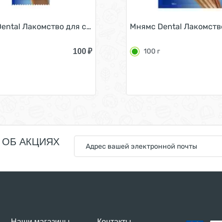
ки 70 г
ental Лакомство для собак Зубной снек с Говядиной 95 г
Мнямс Dental Лакомство
100
₽
100 г
 ОБ АКЦИЯХ
Наши магазины
Контакты